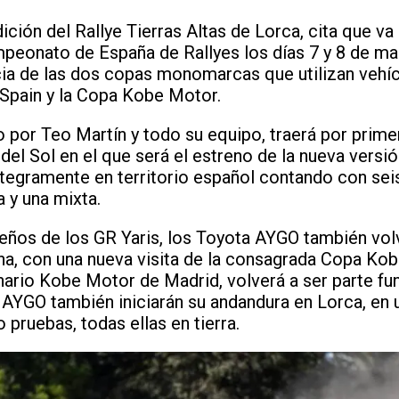
ción del Rallye Tierras Altas de Lorca, cita que va
mpeonato de España de Rallyes los días 7 y 8 de ma
cia de las dos copas monomarcas que utilizan veh
 Spain y la Copa Kobe Motor.
o por Teo Martín y todo su equipo, traerá por prime
 del Sol en el que será el estreno de la nueva versi
ntegramente en territorio español contando con seis
a y una mixta.
ños de los GR Yaris, los Toyota AYGO también volv
na, con una nueva visita de la consagrada Copa Ko
nario Kobe Motor de Madrid, volverá a ser parte fu
s AYGO también iniciarán su andandura en Lorca, en
 pruebas, todas ellas en tierra.