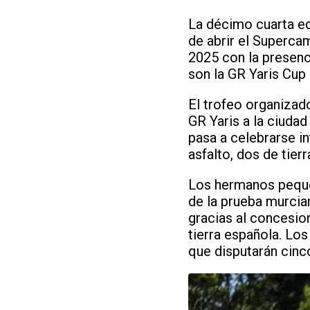
La décimo cuarta edi
de abrir el Superca
2025 con la presen
son la GR Yaris Cup
El trofeo organizad
GR Yaris a la ciudad
pasa a celebrarse i
asfalto, dos de tierr
Los hermanos peque
de la prueba murcia
gracias al concesio
tierra española. Lo
que disputarán cinco